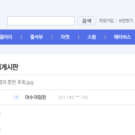
검색
회원가입
|
비번찾기
갤러리
출석부
마켓
스왑
메타버스
머게시판
[2]
의 흔한 후회.jpg
[1]
야수의밈장
15
221.145.***.152