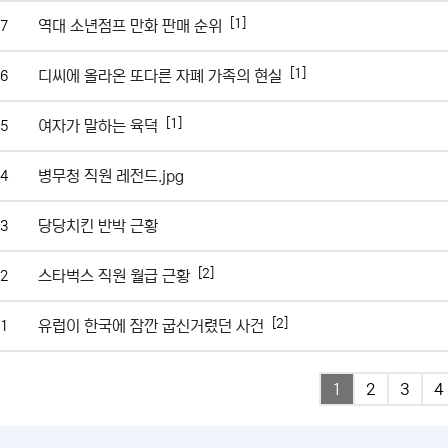
[1]
역대 소년점프 만화 판매 순위
7
[1]
디씨에 올라온 또다른 자폐 가족의 현실
6
[1]
여자가 말하는 육덕
5
병무청 직원 레전드.jpg
4
당당치킨 반박 근황
3
[2]
스타벅스 직원 월급 근황
2
[2]
유럽이 한국에 잠깐 굽신거렸던 사건
1
1
2
3
4