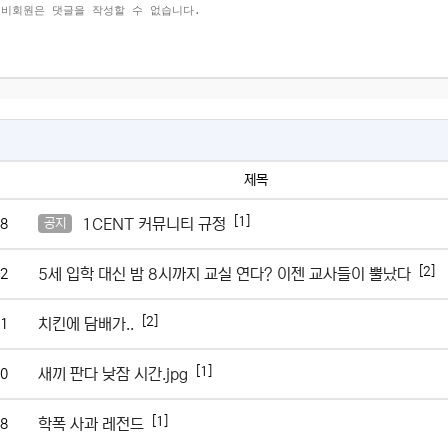
제목
[1]
1CENT 커뮤니티 규정
8
공지
[2]
5세 입학 대신 밤 8시까지 교실 연다? 이젠 교사들이 뿔났다
2
[2]
치킨에 담배가..
1
[1]
새끼 판다 낮잠 시간.jpg
0
[1]
학폭 사과 레전드
8