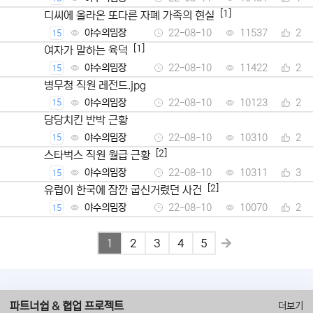
[1]
디씨에 올라온 또다른 자폐 가족의 현실
야수의밈장
22-08-10
11537
2
15
[1]
여자가 말하는 육덕
야수의밈장
22-08-10
11422
2
15
병무청 직원 레전드.jpg
야수의밈장
22-08-10
10123
2
15
당당치킨 반박 근황
야수의밈장
22-08-10
10310
2
15
[2]
스타벅스 직원 월급 근황
야수의밈장
22-08-10
10311
3
15
[2]
유럽이 한국에 잠깐 굽신거렸던 사건
야수의밈장
22-08-10
10070
2
15
1
2
3
4
5
파트너쉽 & 협업 프로젝트
더보기