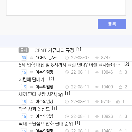
등록
[1]
1CENT 커뮤니티 규정
공지
1CENT_Ad
22-08-07
8747
30
min
[2]
5세 입학 대신 밤 8시까지 교실 연다? 이젠 교사들이 뿔
났다
야수의밈장
22-08-11
10846
3
15
[2]
치킨에 담배가..
야수의밈장
22-08-11
10409
2
15
[1]
새끼 판다 낮잠 시간.jpg
야수의밈장
22-08-11
9719
1
15
[1]
학폭 사과 레전드
야수의밈장
22-08-11
10826
3
15
[1]
역대 소년점프 만화 판매 순위
야수의밈장
22-08-11
10481
1
15