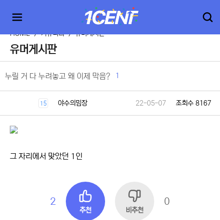
HOME
>
커뮤니티
>
유머게시판
유머게시판
1
누릴 거 다 누려놓고 왜 이제 막음?
야수의밈장
22-05-07
조회수 8167
15
그 자리에서 맞았던 1인
2
0
추천
비추천