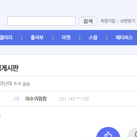
검색
회원가입
|
비번찾기
갤러리
출석부
마켓
스왑
메타버스
머게시판
[2]
아닌데 ㅎㅎ.jpg
[1]
야수의밈장
15
221.145.***.152