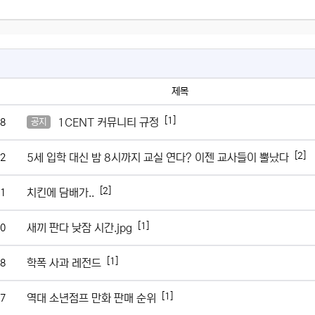
제목
[1]
1CENT 커뮤니티 규정
8
공지
[2]
5세 입학 대신 밤 8시까지 교실 연다? 이젠 교사들이 뿔났다
2
[2]
치킨에 담배가..
1
[1]
새끼 판다 낮잠 시간.jpg
0
[1]
학폭 사과 레전드
8
[1]
역대 소년점프 만화 판매 순위
7