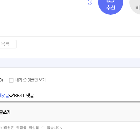
3
추천
비
목록
0)
내가 쓴 댓글만 보기
체댓글
BEST 댓글
글쓰기