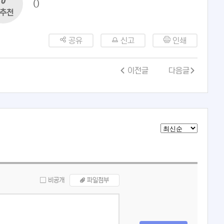
0
추천
공유
신고
인쇄
이전글
다음글
비공개
파일첨부