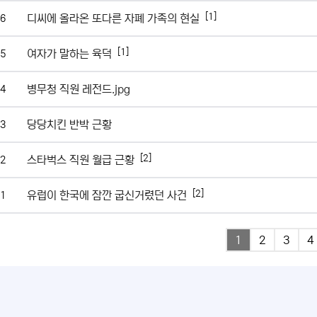
[1]
디씨에 올라온 또다른 자폐 가족의 현실
6
[1]
여자가 말하는 육덕
5
병무청 직원 레전드.jpg
4
당당치킨 반박 근황
3
[2]
스타벅스 직원 월급 근황
2
[2]
유럽이 한국에 잠깐 굽신거렸던 사건
1
1
2
3
4