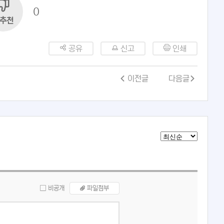
0
추천
공유
신고
인쇄
이전글
다음글
비공개
파일첨부