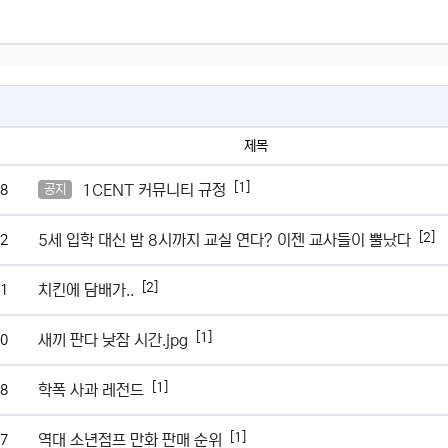
제목
[1]
1CENT 커뮤니티 규정
8
공지
[2]
5세 입학 대신 밤 8시까지 교실 연다? 이젠 교사들이 뿔났다
2
[2]
치킨에 담배가..
1
[1]
새끼 판다 낮잠 시간.jpg
0
[1]
학폭 사과 레전드
8
[1]
역대 소년점프 만화 판매 순위
7