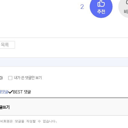
2
추천
비
목록
0)
내가 쓴 댓글만 보기
체댓글
BEST 댓글
글쓰기