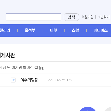
검색
회원가입
|
비번찾기
갤러리
출석부
마켓
스왑
메타버스
머게시판
[2]
 점 난 여자랑 헤어진 썰.jpg
[1]
야수의밈장
15
221.145.***.152