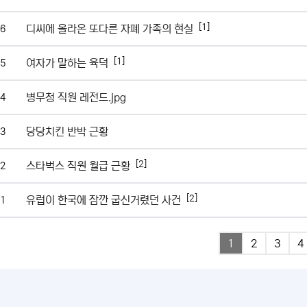
[1]
디씨에 올라온 또다른 자폐 가족의 현실
6
[1]
여자가 말하는 육덕
5
병무청 직원 레전드.jpg
4
당당치킨 반박 근황
3
[2]
스타벅스 직원 월급 근황
2
[2]
유럽이 한국에 잠깐 굽신거렸던 사건
1
1
2
3
4