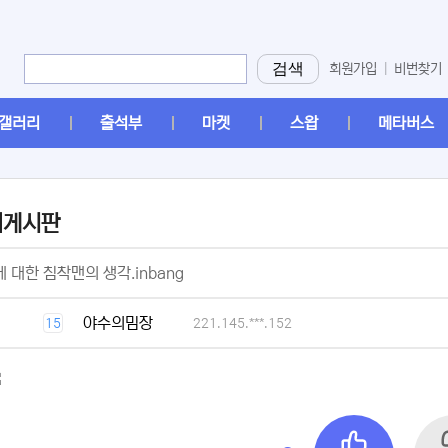
검색
회원가입
|
비번찾기
갤러리
출석부
마켓
스왑
메타버스
머게시판
[2]
 대한 침착맨의 생각.inbang
[1]
야수의밈장
15
221.145.***.152