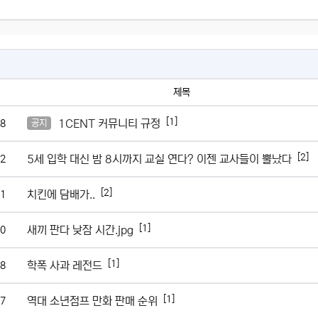
제목
[1]
1CENT 커뮤니티 규정
8
공지
[2]
5세 입학 대신 밤 8시까지 교실 연다? 이젠 교사들이 뿔났다
2
[2]
치킨에 담배가..
1
[1]
새끼 판다 낮잠 시간.jpg
0
[1]
학폭 사과 레전드
8
[1]
역대 소년점프 만화 판매 순위
7