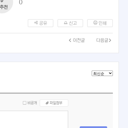
0
추천
공유
신고
인쇄
이전글
다음글
비공개
파일첨부