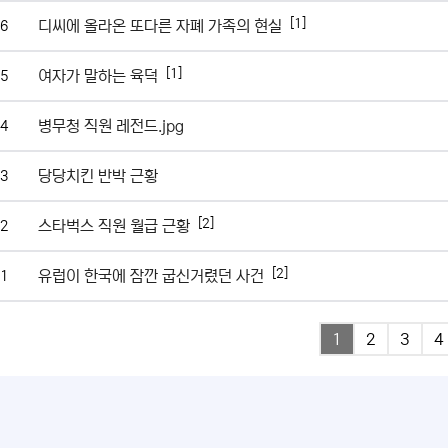
[1]
디씨에 올라온 또다른 자폐 가족의 현실
6
[1]
여자가 말하는 육덕
5
병무청 직원 레전드.jpg
4
당당치킨 반박 근황
3
[2]
스타벅스 직원 월급 근황
2
[2]
유럽이 한국에 잠깐 굽신거렸던 사건
1
1
2
3
4