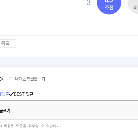
3
추천
비
목록
0)
내가 쓴 댓글만 보기
체댓글
BEST 댓글
글쓰기