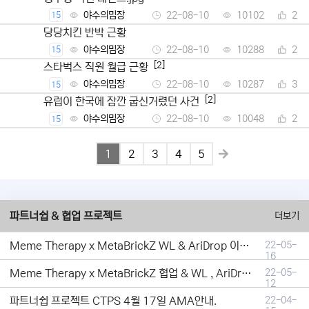
야수의밈장
22-08-10
10102
2
15
당당치킨 반박 근황
야수의밈장
22-08-10
10288
2
15
[2]
스타벅스 직원 월급 근황
야수의밈장
22-08-10
10287
3
15
[2]
유럽이 한국에 잠깐 굽신거렸던 사건
야수의밈장
22-08-10
10048
2
15
1
2
3
4
5
파트너쉽 & 협업 프로젝트
더보기
Meme Therapy x MetaBrickZ WL & AriDrop 이벤트 결과안내!
22-05-
16
Meme Therapy x MetaBrickZ 협업 & WL , AriDrop 이벤트 안내
22-05-
12
파트너쉽 프로젝트 CTPS 4월 17일 AMA안내.
22-04-