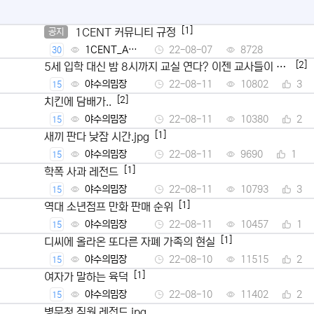
[1]
1CENT 커뮤니티 규정
공지
1CENT_Ad
22-08-07
8728
30
min
[2]
5세 입학 대신 밤 8시까지 교실 연다? 이젠 교사들이 뿔
났다
야수의밈장
22-08-11
10802
3
15
[2]
치킨에 담배가..
야수의밈장
22-08-11
10380
2
15
[1]
새끼 판다 낮잠 시간.jpg
야수의밈장
22-08-11
9690
1
15
[1]
학폭 사과 레전드
야수의밈장
22-08-11
10793
3
15
[1]
역대 소년점프 만화 판매 순위
야수의밈장
22-08-11
10457
1
15
[1]
디씨에 올라온 또다른 자폐 가족의 현실
야수의밈장
22-08-10
11515
2
15
[1]
여자가 말하는 육덕
야수의밈장
22-08-10
11402
2
15
병무청 직원 레전드.jpg