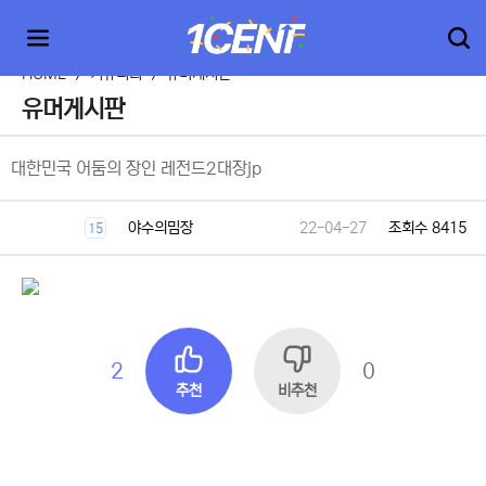
HOME
>
커뮤니티
>
유머게시판
유머게시판
대한민국 어둠의 장인 레전드2대장jp
야수의밈장
22-04-27
조회수 8415
15
2
0
추천
비추천