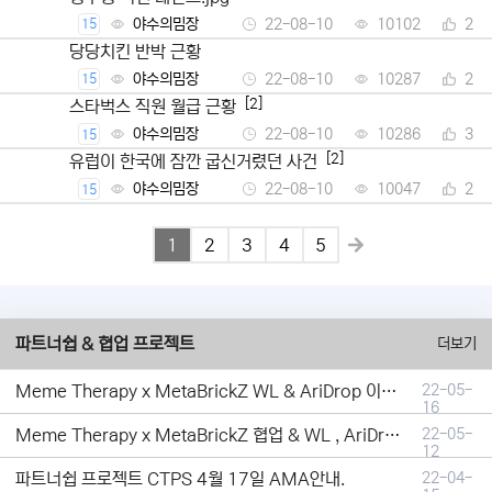
야수의밈장
22-08-10
10102
2
15
당당치킨 반박 근황
야수의밈장
22-08-10
10287
2
15
[2]
스타벅스 직원 월급 근황
야수의밈장
22-08-10
10286
3
15
[2]
유럽이 한국에 잠깐 굽신거렸던 사건
야수의밈장
22-08-10
10047
2
15
1
2
3
4
5
파트너쉽 & 협업 프로젝트
더보기
Meme Therapy x MetaBrickZ WL & AriDrop 이벤트 결과안내!
22-05-
16
Meme Therapy x MetaBrickZ 협업 & WL , AriDrop 이벤트 안내
22-05-
12
파트너쉽 프로젝트 CTPS 4월 17일 AMA안내.
22-04-