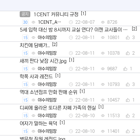
[1]
1CENT 커뮤니티 규정
공지
1CENT_Ad
22-08-07
8726
30
min
[2]
5세 입학 대신 밤 8시까지 교실 연다? 이젠 교사들이 뿔
났다
야수의밈장
22-08-11
10801
3
15
[2]
치킨에 담배가..
야수의밈장
22-08-11
10378
2
15
[1]
새끼 판다 낮잠 시간.jpg
야수의밈장
22-08-11
9687
1
15
[1]
학폭 사과 레전드
야수의밈장
22-08-11
10793
3
15
[1]
역대 소년점프 만화 판매 순위
야수의밈장
22-08-11
10457
1
15
[1]
디씨에 올라온 또다른 자폐 가족의 현실
야수의밈장
22-08-10
11513
2
15
[1]
여자가 말하는 육덕
야수의밈장
22-08-10
11401
2
15
병무청 직원 레전드.jpg