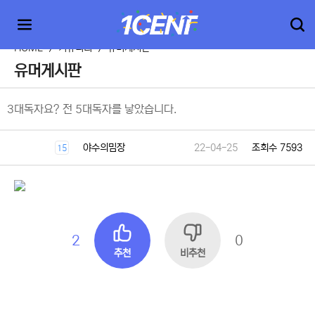
HOME
>
커뮤니티
>
유머게시판
유머게시판
3대독자요? 전 5대독자를 낳았습니다.
야수의밈장
22-04-25
조회수 7593
15
2
0
추천
비추천