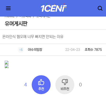
HOME
>
커뮤니티
>
유머게시판
유머게시판
온라인식 혐오에 너무 빠지면 안되는 이유
야수의밈장
22-04-23
조회수 7875
15
4
0
추천
비추천