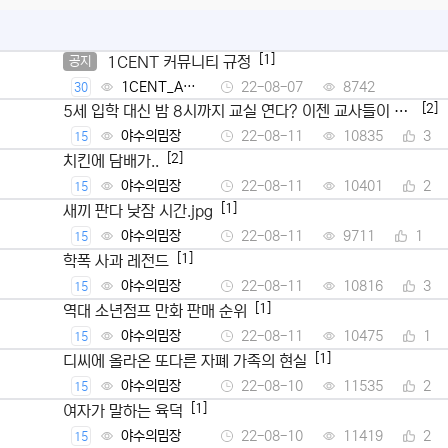
[1]
1CENT 커뮤니티 규정
공지
1CENT_Ad
22-08-07
8742
30
min
[2]
5세 입학 대신 밤 8시까지 교실 연다? 이젠 교사들이 뿔
났다
야수의밈장
22-08-11
10835
3
15
[2]
치킨에 담배가..
야수의밈장
22-08-11
10401
2
15
[1]
새끼 판다 낮잠 시간.jpg
야수의밈장
22-08-11
9711
1
15
[1]
학폭 사과 레전드
야수의밈장
22-08-11
10816
3
15
[1]
역대 소년점프 만화 판매 순위
야수의밈장
22-08-11
10475
1
15
[1]
디씨에 올라온 또다른 자폐 가족의 현실
야수의밈장
22-08-10
11535
2
15
[1]
여자가 말하는 육덕
야수의밈장
22-08-10
11419
2
15