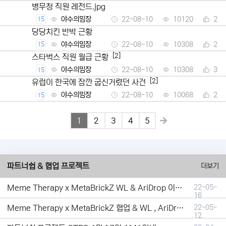
병무청 직원 레전드.jpg
야수의밈장
22-08-10
10120
2
15
당당치킨 반박 근황
야수의밈장
22-08-10
10308
2
15
[2]
스타벅스 직원 월급 근황
야수의밈장
22-08-10
10308
3
15
[2]
유럽이 한국에 잠깐 굽신거렸던 사건
야수의밈장
22-08-10
10068
2
15
1
2
3
4
5
파트너쉽 & 협업 프로젝트
더보기
Meme Therapy x MetaBrickZ WL & AriDrop 이벤트 결과안내!
22-05-
16
Meme Therapy x MetaBrickZ 협업 & WL , AriDrop 이벤트 안내
22-05-
12