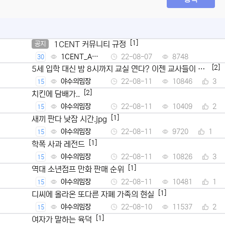
[1]
1CENT 커뮤니티 규정
공지
1CENT_Ad
22-08-07
8748
30
min
[2]
5세 입학 대신 밤 8시까지 교실 연다? 이젠 교사들이 뿔
났다
야수의밈장
22-08-11
10846
3
15
[2]
치킨에 담배가..
야수의밈장
22-08-11
10409
2
15
[1]
새끼 판다 낮잠 시간.jpg
야수의밈장
22-08-11
9720
1
15
[1]
학폭 사과 레전드
야수의밈장
22-08-11
10826
3
15
[1]
역대 소년점프 만화 판매 순위
야수의밈장
22-08-11
10481
1
15
[1]
디씨에 올라온 또다른 자폐 가족의 현실
야수의밈장
22-08-10
11537
2
15
[1]
여자가 말하는 육덕