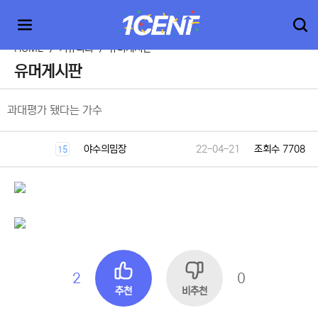
HOME
>
커뮤니티
>
유머게시판
유머게시판
과대평가 됐다는 가수
야수의밈장
22-04-21
조회수 7708
15
2
0
추천
비추천