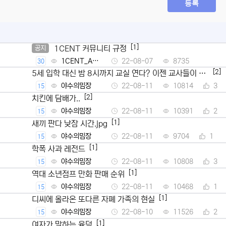
등록
[1]
1CENT 커뮤니티 규정
공지
1CENT_Ad
22-08-07
8735
30
min
[2]
5세 입학 대신 밤 8시까지 교실 연다? 이젠 교사들이 뿔
났다
야수의밈장
22-08-11
10814
3
15
[2]
치킨에 담배가..
야수의밈장
22-08-11
10391
2
15
[1]
새끼 판다 낮잠 시간.jpg
야수의밈장
22-08-11
9704
1
15
[1]
학폭 사과 레전드
야수의밈장
22-08-11
10808
3
15
[1]
역대 소년점프 만화 판매 순위
야수의밈장
22-08-11
10468
1
15
[1]
디씨에 올라온 또다른 자폐 가족의 현실
야수의밈장
22-08-10
11526
2
15
[1]
여자가 말하는 육덕