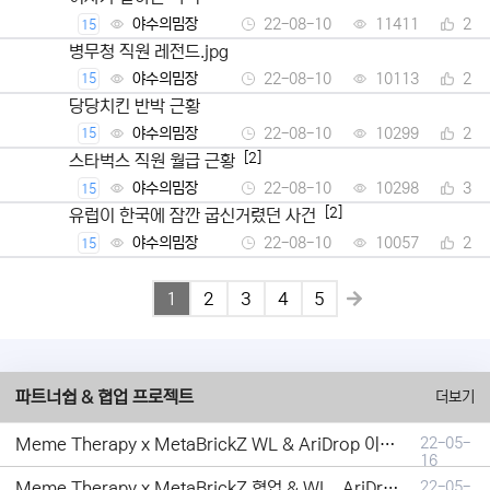
야수의밈장
22-08-10
11411
2
15
병무청 직원 레전드.jpg
야수의밈장
22-08-10
10113
2
15
당당치킨 반박 근황
야수의밈장
22-08-10
10299
2
15
[2]
스타벅스 직원 월급 근황
야수의밈장
22-08-10
10298
3
15
[2]
유럽이 한국에 잠깐 굽신거렸던 사건
야수의밈장
22-08-10
10057
2
15
1
2
3
4
5
파트너쉽 & 협업 프로젝트
더보기
Meme Therapy x MetaBrickZ WL & AriDrop 이벤트 결과안내!
22-05-
16
Meme Therapy x MetaBrickZ 협업 & WL , AriDrop 이벤트 안내
22-05-