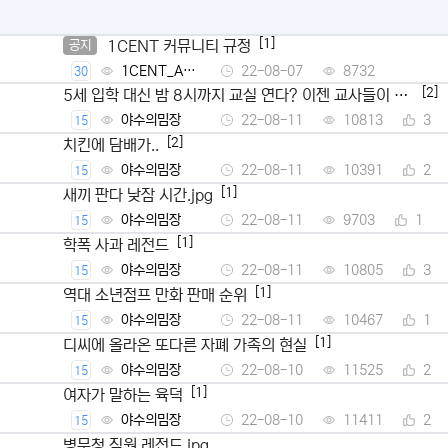
[1]
1CENT 커뮤니티 규정
공지
1CENT_Ad
22-08-07
8732
30
min
[2]
5세 입학 대신 밤 8시까지 교실 연다? 이젠 교사들이 뿔
났다
야수의밈장
22-08-11
10813
3
15
[2]
치킨에 담배가..
야수의밈장
22-08-11
10391
2
15
[1]
새끼 판다 낮잠 시간.jpg
야수의밈장
22-08-11
9703
1
15
[1]
학폭 사과 레전드
야수의밈장
22-08-11
10805
3
15
[1]
역대 소년점프 만화 판매 순위
야수의밈장
22-08-11
10467
1
15
[1]
디씨에 올라온 또다른 자폐 가족의 현실
야수의밈장
22-08-10
11525
2
15
[1]
여자가 말하는 육덕
야수의밈장
22-08-10
11411
2
15
병무청 직원 레전드.jpg