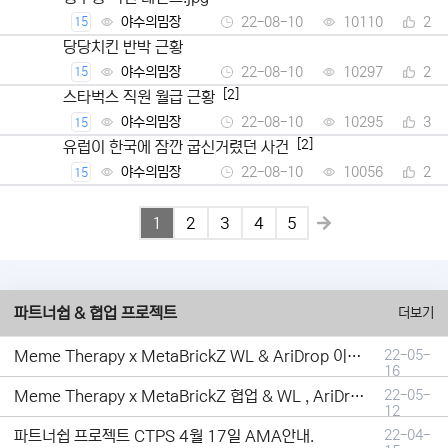
야수의밈장
22-08-10
10110
2
15
당당치킨 반박 근황
야수의밈장
22-08-10
10297
2
15
[2]
스타벅스 직원 월급 근황
야수의밈장
22-08-10
10295
3
15
[2]
유럽이 한국에 잠깐 굽신거렸던 사건
야수의밈장
22-08-10
10056
2
15
1
2
3
4
5
파트너쉽 & 협업 프로젝트
더보기
Meme Therapy x MetaBrickZ WL & AriDrop 이벤트 결과안내!
22-05-
16
Meme Therapy x MetaBrickZ 협업 & WL , AriDrop 이벤트 안내
22-05-
12
파트너쉽 프로젝트 CTPS 4월 17일 AMA안내.
22-04-