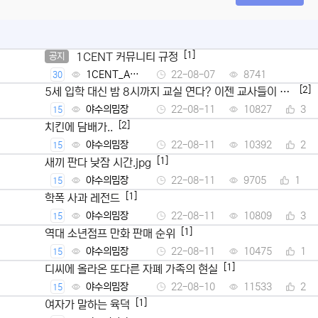
[1]
1CENT 커뮤니티 규정
공지
1CENT_Ad
22-08-07
8741
30
min
[2]
5세 입학 대신 밤 8시까지 교실 연다? 이젠 교사들이 뿔
났다
야수의밈장
22-08-11
10827
3
15
[2]
치킨에 담배가..
야수의밈장
22-08-11
10392
2
15
[1]
새끼 판다 낮잠 시간.jpg
야수의밈장
22-08-11
9705
1
15
[1]
학폭 사과 레전드
야수의밈장
22-08-11
10809
3
15
[1]
역대 소년점프 만화 판매 순위
야수의밈장
22-08-11
10475
1
15
[1]
디씨에 올라온 또다른 자폐 가족의 현실
야수의밈장
22-08-10
11533
2
15
[1]
여자가 말하는 육덕