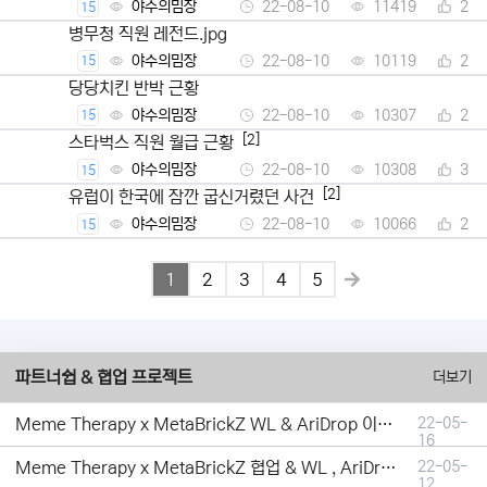
야수의밈장
22-08-10
11419
2
15
병무청 직원 레전드.jpg
야수의밈장
22-08-10
10119
2
15
당당치킨 반박 근황
야수의밈장
22-08-10
10307
2
15
[2]
스타벅스 직원 월급 근황
야수의밈장
22-08-10
10308
3
15
[2]
유럽이 한국에 잠깐 굽신거렸던 사건
야수의밈장
22-08-10
10066
2
15
1
2
3
4
5
파트너쉽 & 협업 프로젝트
더보기
Meme Therapy x MetaBrickZ WL & AriDrop 이벤트 결과안내!
22-05-
16
Meme Therapy x MetaBrickZ 협업 & WL , AriDrop 이벤트 안내
22-05-
12