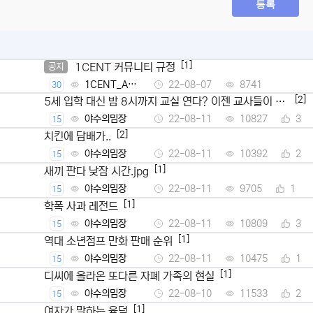
등록
[1]
1CENT 커뮤니티 규정
공지
1CENT_Ad
22-08-07
8741
30
min
[2]
5세 입학 대신 밤 8시까지 교실 연다? 이젠 교사들이 뿔
났다
야수의밈장
22-08-11
10827
3
15
[2]
치킨에 담배가..
야수의밈장
22-08-11
10392
2
15
[1]
새끼 판다 낮잠 시간.jpg
야수의밈장
22-08-11
9705
1
15
[1]
학폭 사과 레전드
야수의밈장
22-08-11
10809
3
15
[1]
역대 소년점프 만화 판매 순위
야수의밈장
22-08-11
10475
1
15
[1]
디씨에 올라온 또다른 자폐 가족의 현실
야수의밈장
22-08-10
11533
2
15
[1]
여자가 말하는 육덕