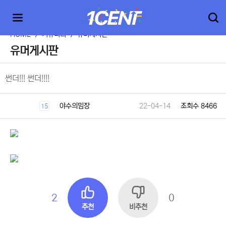
HOME
>
커뮤니티
>
유머게시판
유머게시판
썬더!!! 썬더!!!!
야수의밈장
22-04-14
조회수 8466
15
2
0
추천
비추천