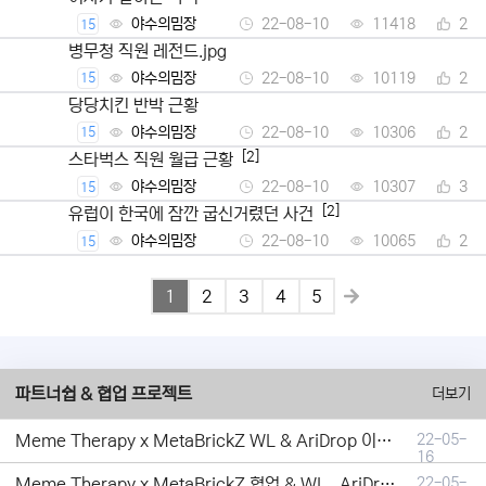
야수의밈장
22-08-10
11418
2
15
병무청 직원 레전드.jpg
야수의밈장
22-08-10
10119
2
15
당당치킨 반박 근황
야수의밈장
22-08-10
10306
2
15
[2]
스타벅스 직원 월급 근황
야수의밈장
22-08-10
10307
3
15
[2]
유럽이 한국에 잠깐 굽신거렸던 사건
야수의밈장
22-08-10
10065
2
15
1
2
3
4
5
파트너쉽 & 협업 프로젝트
더보기
Meme Therapy x MetaBrickZ WL & AriDrop 이벤트 결과안내!
22-05-
16
Meme Therapy x MetaBrickZ 협업 & WL , AriDrop 이벤트 안내
22-05-