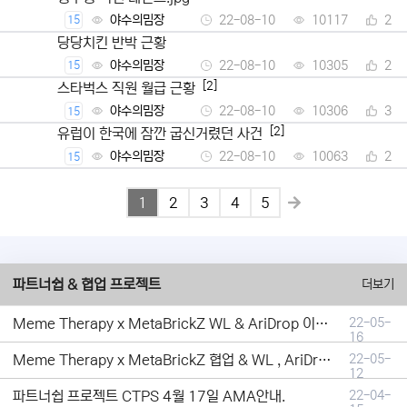
야수의밈장
22-08-10
10117
2
15
당당치킨 반박 근황
야수의밈장
22-08-10
10305
2
15
[2]
스타벅스 직원 월급 근황
야수의밈장
22-08-10
10306
3
15
[2]
유럽이 한국에 잠깐 굽신거렸던 사건
야수의밈장
22-08-10
10063
2
15
1
2
3
4
5
파트너쉽 & 협업 프로젝트
더보기
Meme Therapy x MetaBrickZ WL & AriDrop 이벤트 결과안내!
22-05-
16
Meme Therapy x MetaBrickZ 협업 & WL , AriDrop 이벤트 안내
22-05-
12
파트너쉽 프로젝트 CTPS 4월 17일 AMA안내.
22-04-