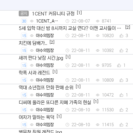
[1]
1CENT 커뮤니티 규정
공지
1CENT_Ad
22-08-07
8741
30
min
[2]
5세 입학 대신 밤 8시까지 교실 연다? 이젠 교사들이 뿔
났다
야수의밈장
22-08-11
10820
3
15
[2]
치킨에 담배가..
야수의밈장
22-08-11
10392
2
15
[1]
새끼 판다 낮잠 시간.jpg
야수의밈장
22-08-11
9705
1
15
[1]
학폭 사과 레전드
야수의밈장
22-08-11
10809
3
15
[1]
역대 소년점프 만화 판매 순위
야수의밈장
22-08-11
10472
1
15
[1]
디씨에 올라온 또다른 자폐 가족의 현실
야수의밈장
22-08-10
11530
2
15
[1]
여자가 말하는 육덕
야수의밈장
22-08-10
11415
2
15
병무청 직원 레전드.jpg