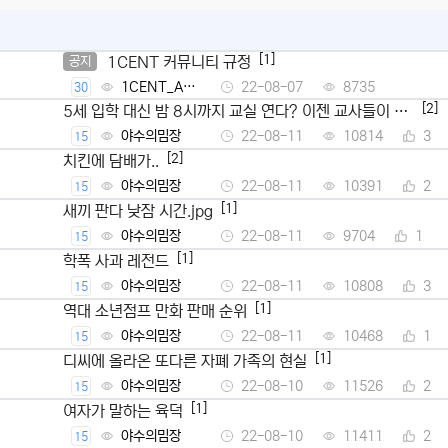
[1]
1CENT 커뮤니티 규정
공지
1CENT_Ad
22-08-07
8735
30
min
[2]
5세 입학 대신 밤 8시까지 교실 연다? 이젠 교사들이 뿔
났다
야수의밈장
22-08-11
10814
3
15
[2]
치킨에 담배가..
야수의밈장
22-08-11
10391
2
15
[1]
새끼 판다 낮잠 시간.jpg
야수의밈장
22-08-11
9704
1
15
[1]
학폭 사과 레전드
야수의밈장
22-08-11
10808
3
15
[1]
역대 소년점프 만화 판매 순위
야수의밈장
22-08-11
10468
1
15
[1]
디씨에 올라온 또다른 자폐 가족의 현실
야수의밈장
22-08-10
11526
2
15
[1]
여자가 말하는 육덕
야수의밈장
22-08-10
11411
2
15