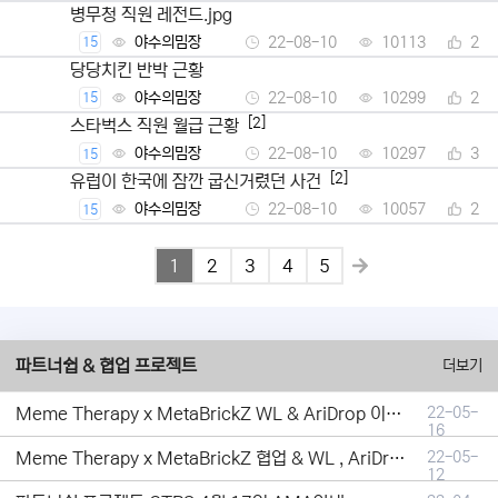
병무청 직원 레전드.jpg
야수의밈장
22-08-10
10113
2
15
당당치킨 반박 근황
야수의밈장
22-08-10
10299
2
15
[2]
스타벅스 직원 월급 근황
야수의밈장
22-08-10
10297
3
15
[2]
유럽이 한국에 잠깐 굽신거렸던 사건
야수의밈장
22-08-10
10057
2
15
1
2
3
4
5
파트너쉽 & 협업 프로젝트
더보기
Meme Therapy x MetaBrickZ WL & AriDrop 이벤트 결과안내!
22-05-
16
Meme Therapy x MetaBrickZ 협업 & WL , AriDrop 이벤트 안내
22-05-
12