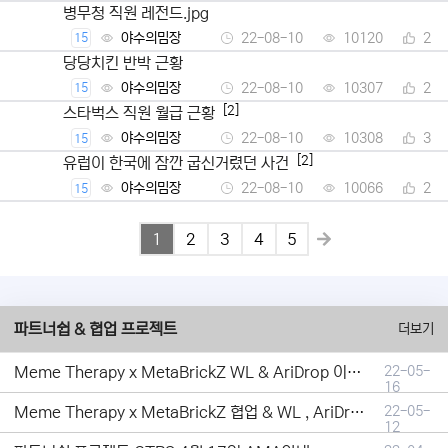
병무청 직원 레전드.jpg
야수의밈장
22-08-10
10120
2
15
당당치킨 반박 근황
야수의밈장
22-08-10
10307
2
15
[2]
스타벅스 직원 월급 근황
야수의밈장
22-08-10
10308
3
15
[2]
유럽이 한국에 잠깐 굽신거렸던 사건
야수의밈장
22-08-10
10066
2
15
1
2
3
4
5
파트너쉽 & 협업 프로젝트
더보기
Meme Therapy x MetaBrickZ WL & AriDrop 이벤트 결과안내!
22-05-
16
Meme Therapy x MetaBrickZ 협업 & WL , AriDrop 이벤트 안내
22-05-
12