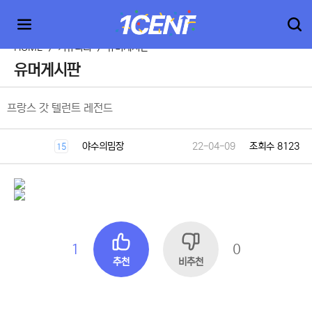
HOME
>
커뮤니티
>
유머게시판
유머게시판
프랑스 갓 텔런트 레전드
야수의밈장
22-04-09
조회수 8123
15
1
0
추천
비추천