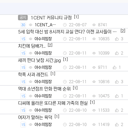
[1]
1CENT 커뮤니티 규정
공지
1CENT_Ad
22-08-07
8741
30
min
[2]
5세 입학 대신 밤 8시까지 교실 연다? 이젠 교사들이 뿔
났다
야수의밈장
22-08-11
10835
3
15
[2]
치킨에 담배가..
야수의밈장
22-08-11
10399
2
15
[1]
새끼 판다 낮잠 시간.jpg
야수의밈장
22-08-11
9711
1
15
[1]
학폭 사과 레전드
야수의밈장
22-08-11
10816
3
15
[1]
역대 소년점프 만화 판매 순위
야수의밈장
22-08-11
10475
1
15
[1]
디씨에 올라온 또다른 자폐 가족의 현실
야수의밈장
22-08-10
11533
2
15
[1]
여자가 말하는 육덕
야수의밈장
22-08-10
11419
2
15