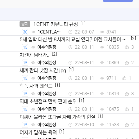
[1]
1CENT 커뮤니티 규정
공지
1CENT_Ad
22-08-07
8741
30
min
[2]
5세 입학 대신 밤 8시까지 교실 연다? 이젠 교사들이 뿔
났다
야수의밈장
22-08-11
10835
3
15
[2]
치킨에 담배가..
야수의밈장
22-08-11
10399
2
15
[1]
새끼 판다 낮잠 시간.jpg
야수의밈장
22-08-11
9711
1
15
[1]
학폭 사과 레전드
야수의밈장
22-08-11
10816
3
15
[1]
역대 소년점프 만화 판매 순위
야수의밈장
22-08-11
10475
1
15
[1]
디씨에 올라온 또다른 자폐 가족의 현실
야수의밈장
22-08-10
11533
2
15
[1]
여자가 말하는 육덕