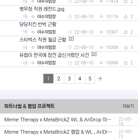
야수의밈장
22-08-10
11419
2
15
병무청 직원 레전드.jpg
야수의밈장
22-08-10
10119
2
15
당당치킨 반박 근황
야수의밈장
22-08-10
10307
2
15
[2]
스타벅스 직원 월급 근황
야수의밈장
22-08-10
10308
3
15
[2]
유럽이 한국에 잠깐 굽신거렸던 사건
야수의밈장
22-08-10
10066
2
15
1
2
3
4
5
파트너쉽 & 협업 프로젝트
더보기
Meme Therapy x MetaBrickZ WL & AriDrop 이벤트 결과안내!
22-05-
16
Meme Therapy x MetaBrickZ 협업 & WL , AriDrop 이벤트 안내
22-05-
12