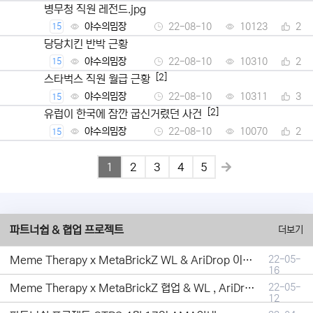
병무청 직원 레전드.jpg
야수의밈장
22-08-10
10123
2
15
당당치킨 반박 근황
야수의밈장
22-08-10
10310
2
15
[2]
스타벅스 직원 월급 근황
야수의밈장
22-08-10
10311
3
15
[2]
유럽이 한국에 잠깐 굽신거렸던 사건
야수의밈장
22-08-10
10070
2
15
1
2
3
4
5
파트너쉽 & 협업 프로젝트
더보기
Meme Therapy x MetaBrickZ WL & AriDrop 이벤트 결과안내!
22-05-
16
Meme Therapy x MetaBrickZ 협업 & WL , AriDrop 이벤트 안내
22-05-
12