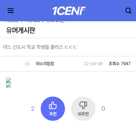
HOME
>
커뮤니티
>
유머게시판
유머게시판
어느 신도시 학교 학생들 클라스 ㄷㄷㄷ
야수의밈장
22-04-08
조회수 7947
15
2
0
추천
비추천