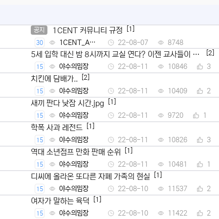
[1]
1CENT 커뮤니티 규정
공지
1CENT_Ad
22-08-07
8748
30
min
[2]
5세 입학 대신 밤 8시까지 교실 연다? 이젠 교사들이 뿔
났다
야수의밈장
22-08-11
10846
3
15
[2]
치킨에 담배가..
야수의밈장
22-08-11
10409
2
15
[1]
새끼 판다 낮잠 시간.jpg
야수의밈장
22-08-11
9720
1
15
[1]
학폭 사과 레전드
야수의밈장
22-08-11
10826
3
15
[1]
역대 소년점프 만화 판매 순위
야수의밈장
22-08-11
10481
1
15
[1]
디씨에 올라온 또다른 자폐 가족의 현실
야수의밈장
22-08-10
11537
2
15
[1]
여자가 말하는 육덕
야수의밈장
22-08-10
11422
2
15