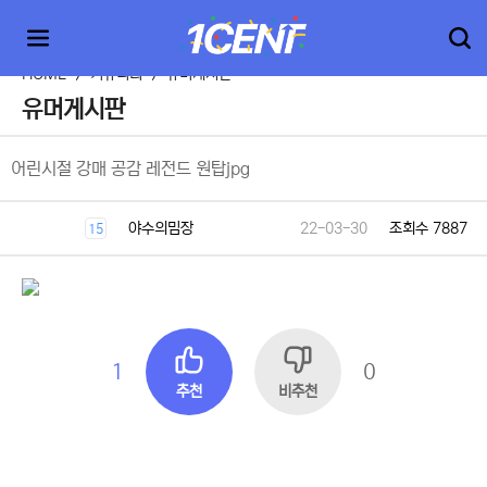
HOME
>
커뮤니티
>
유머게시판
유머게시판
어린시절 강매 공감 레전드 원탑jpg
야수의밈장
22-03-30
조회수 7887
15
1
0
추천
비추천