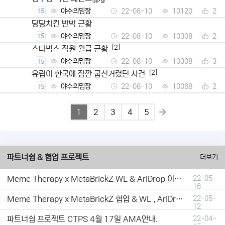
야수의밈장
22-08-10
10120
2
15
당당치킨 반박 근황
야수의밈장
22-08-10
10308
2
15
[2]
스타벅스 직원 월급 근황
야수의밈장
22-08-10
10308
3
15
[2]
유럽이 한국에 잠깐 굽신거렸던 사건
야수의밈장
22-08-10
10068
2
15
1
2
3
4
5
파트너쉽 & 협업 프로젝트
더보기
Meme Therapy x MetaBrickZ WL & AriDrop 이벤트 결과안내!
22-05-
16
Meme Therapy x MetaBrickZ 협업 & WL , AriDrop 이벤트 안내
22-05-
12
파트너쉽 프로젝트 CTPS 4월 17일 AMA안내.
22-04-