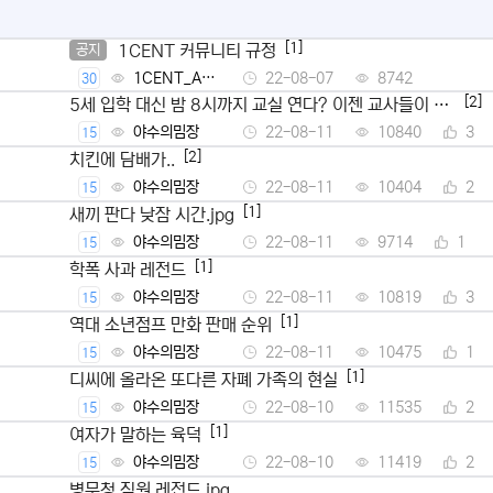
[1]
1CENT 커뮤니티 규정
공지
1CENT_Ad
22-08-07
8742
30
min
[2]
5세 입학 대신 밤 8시까지 교실 연다? 이젠 교사들이 뿔
났다
야수의밈장
22-08-11
10840
3
15
[2]
치킨에 담배가..
야수의밈장
22-08-11
10404
2
15
[1]
새끼 판다 낮잠 시간.jpg
야수의밈장
22-08-11
9714
1
15
[1]
학폭 사과 레전드
야수의밈장
22-08-11
10819
3
15
[1]
역대 소년점프 만화 판매 순위
야수의밈장
22-08-11
10475
1
15
[1]
디씨에 올라온 또다른 자폐 가족의 현실
야수의밈장
22-08-10
11535
2
15
[1]
여자가 말하는 육덕
야수의밈장
22-08-10
11419
2
15
병무청 직원 레전드.jpg