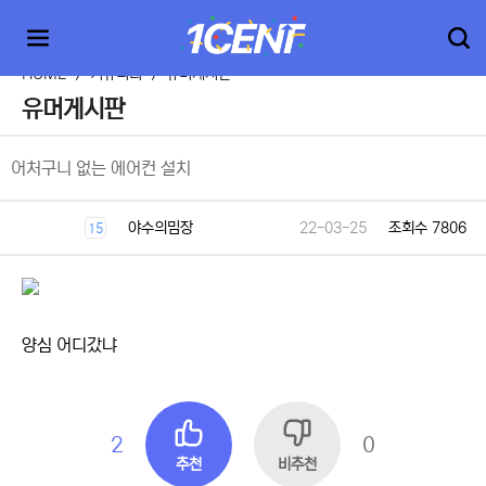
HOME
>
커뮤니티
>
유머게시판
유머게시판
어처구니 없는 에어컨 설치
야수의밈장
22-03-25
조회수 7806
15
양심 어디갔냐
2
0
추천
비추천