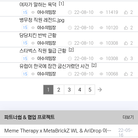
[1]
여자가 말하는 육덕
야수의밈장
22-08-10
11419
2
15
병무청 직원 레전드.jpg
야수의밈장
22-08-10
10120
2
15
당당치킨 반박 근황
야수의밈장
22-08-10
10308
2
15
[2]
스타벅스 직원 월급 근황
야수의밈장
22-08-10
10308
3
15
[2]
유럽이 한국에 잠깐 굽신거렸던 사건
야수의밈장
22-08-10
10068
2
15
1
2
3
4
5
파트너쉽 & 협업 프로젝트
더보기
Meme Therapy x MetaBrickZ WL & AriDrop 이벤트 결과안내!
22-05-
16