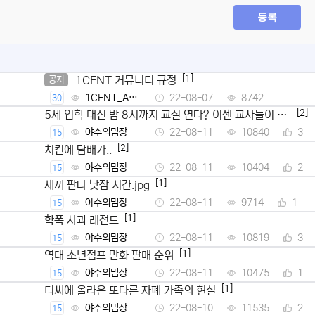
등록
[1]
1CENT 커뮤니티 규정
공지
1CENT_Ad
22-08-07
8742
30
min
[2]
5세 입학 대신 밤 8시까지 교실 연다? 이젠 교사들이 뿔
났다
야수의밈장
22-08-11
10840
3
15
[2]
치킨에 담배가..
야수의밈장
22-08-11
10404
2
15
[1]
새끼 판다 낮잠 시간.jpg
야수의밈장
22-08-11
9714
1
15
[1]
학폭 사과 레전드
야수의밈장
22-08-11
10819
3
15
[1]
역대 소년점프 만화 판매 순위
야수의밈장
22-08-11
10475
1
15
[1]
디씨에 올라온 또다른 자폐 가족의 현실
야수의밈장
22-08-10
11535
2
15