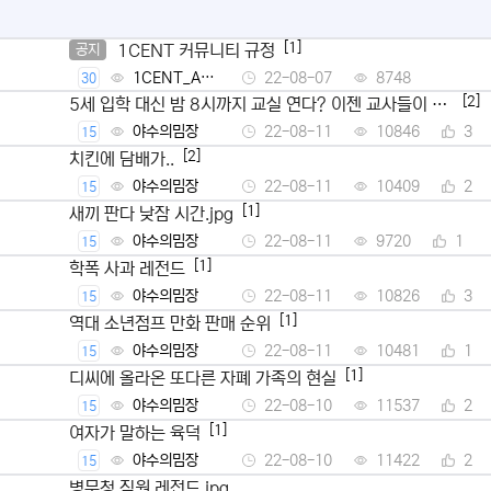
[1]
1CENT 커뮤니티 규정
공지
1CENT_Ad
22-08-07
8748
30
min
[2]
5세 입학 대신 밤 8시까지 교실 연다? 이젠 교사들이 뿔
났다
야수의밈장
22-08-11
10846
3
15
[2]
치킨에 담배가..
야수의밈장
22-08-11
10409
2
15
[1]
새끼 판다 낮잠 시간.jpg
야수의밈장
22-08-11
9720
1
15
[1]
학폭 사과 레전드
야수의밈장
22-08-11
10826
3
15
[1]
역대 소년점프 만화 판매 순위
야수의밈장
22-08-11
10481
1
15
[1]
디씨에 올라온 또다른 자폐 가족의 현실
야수의밈장
22-08-10
11537
2
15
[1]
여자가 말하는 육덕
야수의밈장
22-08-10
11422
2
15
병무청 직원 레전드.jpg