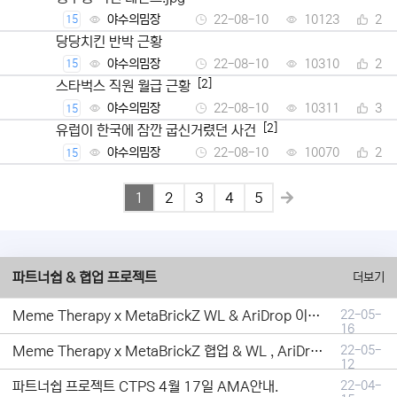
야수의밈장
22-08-10
10123
2
15
당당치킨 반박 근황
야수의밈장
22-08-10
10310
2
15
[2]
스타벅스 직원 월급 근황
야수의밈장
22-08-10
10311
3
15
[2]
유럽이 한국에 잠깐 굽신거렸던 사건
야수의밈장
22-08-10
10070
2
15
1
2
3
4
5
파트너쉽 & 협업 프로젝트
더보기
Meme Therapy x MetaBrickZ WL & AriDrop 이벤트 결과안내!
22-05-
16
Meme Therapy x MetaBrickZ 협업 & WL , AriDrop 이벤트 안내
22-05-
12
파트너쉽 프로젝트 CTPS 4월 17일 AMA안내.
22-04-