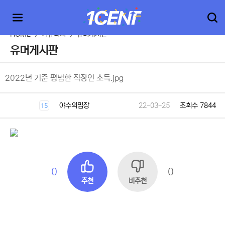
HOME
>
커뮤니티
>
유머게시판
유머게시판
2022년 기준 평범한 직장인 소득.jpg
야수의밈장
22-03-25
조회수 7844
15
0
0
추천
비추천