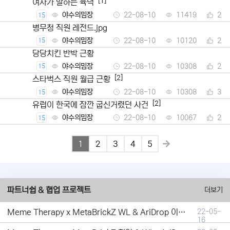
[1]
여자가 말하는 육덕
야수의밈장
22-08-10
11419
2
15
병무청 직원 레전드.jpg
야수의밈장
22-08-10
10120
2
15
당당치킨 반박 근황
야수의밈장
22-08-10
10308
2
15
[2]
스타벅스 직원 월급 근황
야수의밈장
22-08-10
10308
3
15
[2]
유럽이 한국에 잠깐 굽신거렸던 사건
야수의밈장
22-08-10
10067
2
15
1
2
3
4
5
파트너쉽 & 협업 프로젝트
더보기
Meme Therapy x MetaBrickZ WL & AriDrop 이벤트 결과안내!
22-05-
16