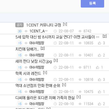
등록
[1]
1CENT 커뮤니티 규정
공지
1CENT_Ad
22-08-07
8742
30
min
[2]
5세 입학 대신 밤 8시까지 교실 연다? 이젠 교사들이 뿔
났다
야수의밈장
22-08-11
10835
3
15
[2]
치킨에 담배가..
야수의밈장
22-08-11
10401
2
15
[1]
새끼 판다 낮잠 시간.jpg
야수의밈장
22-08-11
9711
1
15
[1]
학폭 사과 레전드
야수의밈장
22-08-11
10816
3
15
[1]
역대 소년점프 만화 판매 순위
야수의밈장
22-08-11
10475
1
15
[1]
디씨에 올라온 또다른 자폐 가족의 현실
야수의밈장
22-08-10
11534
2
15