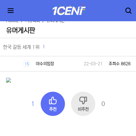
HOME
>
커뮤니티
>
유머게시판
유머게시판
1
한국 갈등 세계 1위
야수의밈장
22-03-21
조회수 8626
15
1
0
추천
비추천