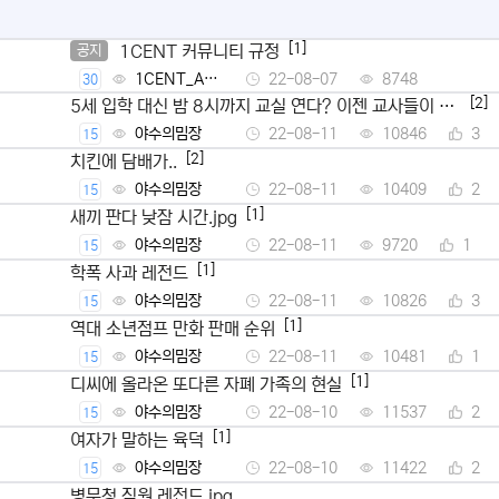
[1]
1CENT 커뮤니티 규정
공지
1CENT_Ad
22-08-07
8748
30
min
[2]
5세 입학 대신 밤 8시까지 교실 연다? 이젠 교사들이 뿔
났다
야수의밈장
22-08-11
10846
3
15
[2]
치킨에 담배가..
야수의밈장
22-08-11
10409
2
15
[1]
새끼 판다 낮잠 시간.jpg
야수의밈장
22-08-11
9720
1
15
[1]
학폭 사과 레전드
야수의밈장
22-08-11
10826
3
15
[1]
역대 소년점프 만화 판매 순위
야수의밈장
22-08-11
10481
1
15
[1]
디씨에 올라온 또다른 자폐 가족의 현실
야수의밈장
22-08-10
11537
2
15
[1]
여자가 말하는 육덕
야수의밈장
22-08-10
11422
2
15
병무청 직원 레전드.jpg