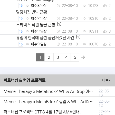
야수의밈장
22-08-10
10123
2
15
당당치킨 반박 근황
야수의밈장
22-08-10
10310
2
15
[2]
스타벅스 직원 월급 근황
야수의밈장
22-08-10
10311
3
15
[2]
유럽이 한국에 잠깐 굽신거렸던 사건
야수의밈장
22-08-10
10070
2
15
1
2
3
4
5
파트너쉽 & 협업 프로젝트
더보기
Meme Therapy x MetaBrickZ WL & AriDrop 이벤트 결과안내!
22-05-
16
Meme Therapy x MetaBrickZ 협업 & WL , AriDrop 이벤트 안내
22-05-
12
파트너쉽 프로젝트 CTPS 4월 17일 AMA안내.
22-04-