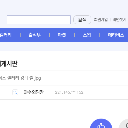
검색
회원가입
|
비번찾기
갤러리
출석부
마켓
스왑
메타버스
머게시판
[2]
스 갤러리 강퇴 짤.jpg
[1]
야수의밈장
15
221.145.***.152