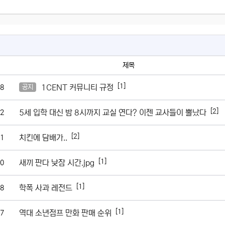
제목
[1]
1CENT 커뮤니티 규정
8
공지
[2]
5세 입학 대신 밤 8시까지 교실 연다? 이젠 교사들이 뿔났다
2
[2]
치킨에 담배가..
1
[1]
새끼 판다 낮잠 시간.jpg
0
[1]
학폭 사과 레전드
8
[1]
역대 소년점프 만화 판매 순위
7