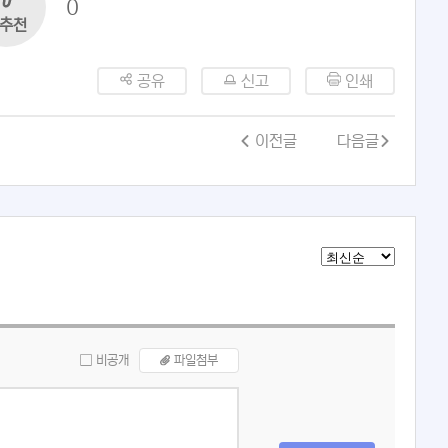
0
추천
공유
신고
인쇄
이전글
다음글
비공개
파일첨부