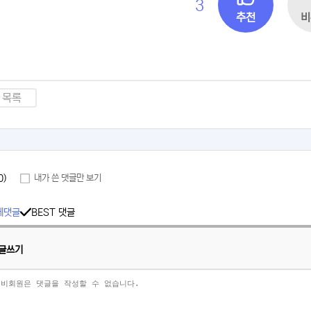
3
추천
비
목록
0)
내가 쓴 댓글만 보기
체댓글
BEST 댓글
글쓰기