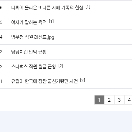
[1]
디씨에 올라온 또다른 자폐 가족의 현실
6
[1]
여자가 말하는 육덕
5
병무청 직원 레전드.jpg
4
당당치킨 반박 근황
3
[2]
스타벅스 직원 월급 근황
2
[2]
유럽이 한국에 잠깐 굽신거렸던 사건
1
1
2
3
4