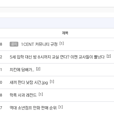
제목
[1]
1CENT 커뮤니티 규정
8
공지
[2]
5세 입학 대신 밤 8시까지 교실 연다? 이젠 교사들이 뿔났다
2
[2]
치킨에 담배가..
1
[1]
새끼 판다 낮잠 시간.jpg
0
[1]
학폭 사과 레전드
8
[1]
역대 소년점프 만화 판매 순위
7