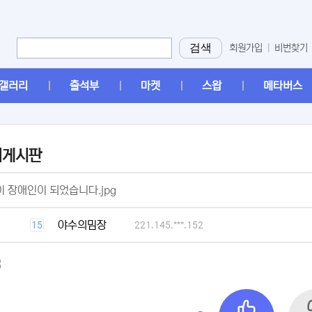
검색
회원가입
|
비번찾기
갤러리
출석부
마켓
스왑
메타버스
머게시판
[2]
 장애인이 되었습니다.jpg
[1]
야수의밈장
15
221.145.***.152