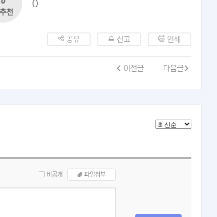
0
추천
공유
신고
인쇄
이전글
다음글
비공개
파일첨부