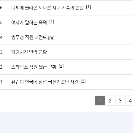
[1]
디씨에 올라온 또다른 자폐 가족의 현실
6
[1]
여자가 말하는 육덕
5
병무청 직원 레전드.jpg
4
당당치킨 반박 근황
3
[2]
스타벅스 직원 월급 근황
2
[2]
유럽이 한국에 잠깐 굽신거렸던 사건
1
1
2
3
4