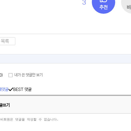
3
추천
비
목록
0)
내가 쓴 댓글만 보기
체댓글
BEST 댓글
글쓰기