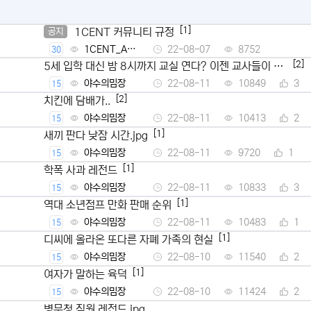
[1]
1CENT 커뮤니티 규정
공지
1CENT_Ad
22-08-07
8752
30
min
[2]
5세 입학 대신 밤 8시까지 교실 연다? 이젠 교사들이 뿔
났다
야수의밈장
22-08-11
10849
3
15
[2]
치킨에 담배가..
야수의밈장
22-08-11
10413
2
15
[1]
새끼 판다 낮잠 시간.jpg
야수의밈장
22-08-11
9720
1
15
[1]
학폭 사과 레전드
야수의밈장
22-08-11
10833
3
15
[1]
역대 소년점프 만화 판매 순위
야수의밈장
22-08-11
10483
1
15
[1]
디씨에 올라온 또다른 자폐 가족의 현실
야수의밈장
22-08-10
11540
2
15
[1]
여자가 말하는 육덕
야수의밈장
22-08-10
11424
2
15
병무청 직원 레전드.jpg