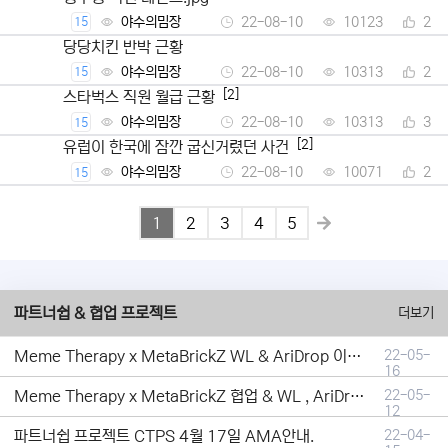
야수의밈장
22-08-10
10123
2
15
당당치킨 반박 근황
야수의밈장
22-08-10
10313
2
15
[2]
스타벅스 직원 월급 근황
야수의밈장
22-08-10
10313
3
15
[2]
유럽이 한국에 잠깐 굽신거렸던 사건
야수의밈장
22-08-10
10071
2
15
1
2
3
4
5
파트너쉽 & 협업 프로젝트
더보기
Meme Therapy x MetaBrickZ WL & AriDrop 이벤트 결과안내!
22-05-
16
Meme Therapy x MetaBrickZ 협업 & WL , AriDrop 이벤트 안내
22-05-
12
파트너쉽 프로젝트 CTPS 4월 17일 AMA안내.
22-04-