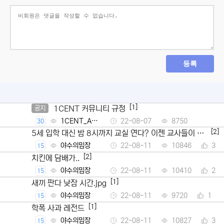
등록
[1]
1CENT 커뮤니티 규정
공지
1CENT_Ad
22-08-07
8750
30
min
[2]
5세 입학 대신 밤 8시까지 교실 연다? 이젠 교사들이 뿔
났다
야수의밈장
22-08-11
10846
3
15
[2]
치킨에 담배가..
야수의밈장
22-08-11
10410
2
15
[1]
새끼 판다 낮잠 시간.jpg
야수의밈장
22-08-11
9720
1
15
[1]
학폭 사과 레전드
야수의밈장
22-08-11
10827
3
15