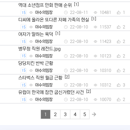
[1]
역대 소년점프 만화 판매 순위
야수의밈장
22-08-11
10481
1
15
[1]
디씨에 올라온 또다른 자폐 가족의 현실
야수의밈장
22-08-10
11537
2
15
[1]
여자가 말하는 육덕
야수의밈장
22-08-10
11423
2
15
병무청 직원 레전드.jpg
야수의밈장
22-08-10
10123
2
15
당당치킨 반박 근황
야수의밈장
22-08-10
10310
2
15
[2]
스타벅스 직원 월급 근황
야수의밈장
22-08-10
10312
3
15
[2]
유럽이 한국에 잠깐 굽신거렸던 사건
야수의밈장
22-08-10
10070
2
15
1
2
3
4
5