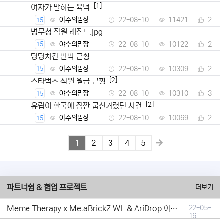
[1]
여자가 말하는 육덕
야수의밈장
22-08-10
11421
2
15
병무청 직원 레전드.jpg
야수의밈장
22-08-10
10122
2
15
당당치킨 반박 근황
야수의밈장
22-08-10
10309
2
15
[2]
스타벅스 직원 월급 근황
야수의밈장
22-08-10
10310
3
15
[2]
유럽이 한국에 잠깐 굽신거렸던 사건
야수의밈장
22-08-10
10069
2
15
1
2
3
4
5
파트너쉽 & 협업 프로젝트
더보기
Meme Therapy x MetaBrickZ WL & AriDrop 이벤트 결과안내!
22-05-
16