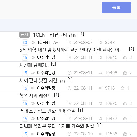
등록
[1]
1CENT 커뮤니티 규정
공지
1CENT_Ad
22-08-07
8743
30
min
[2]
5세 입학 대신 밤 8시까지 교실 연다? 이젠 교사들이 뿔
났다
야수의밈장
22-08-11
10845
3
15
[2]
치킨에 담배가..
야수의밈장
22-08-11
10408
2
15
[1]
새끼 판다 낮잠 시간.jpg
야수의밈장
22-08-11
9718
1
15
[1]
학폭 사과 레전드
야수의밈장
22-08-11
10825
3
15
[1]
역대 소년점프 만화 판매 순위
야수의밈장
22-08-11
10477
1
15
[1]
디씨에 올라온 또다른 자폐 가족의 현실
야수의밈장
22-08-10
11536
2
15