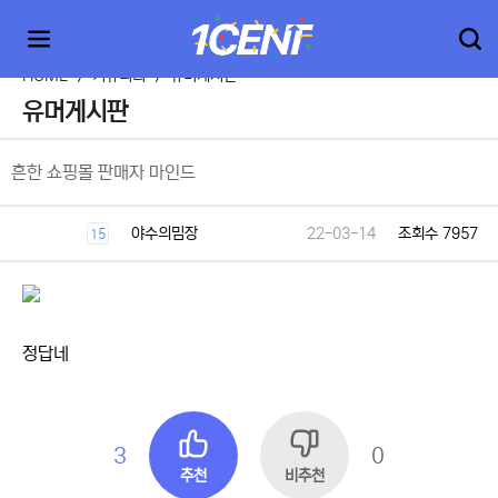
HOME
>
커뮤니티
>
유머게시판
유머게시판
흔한 쇼핑몰 판매자 마인드
야수의밈장
22-03-14
조회수 7957
15
정답네
3
0
추천
비추천