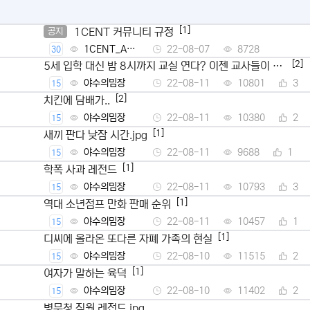
[1]
1CENT 커뮤니티 규정
공지
1CENT_Ad
22-08-07
8728
30
min
[2]
5세 입학 대신 밤 8시까지 교실 연다? 이젠 교사들이 뿔
났다
야수의밈장
22-08-11
10801
3
15
[2]
치킨에 담배가..
야수의밈장
22-08-11
10380
2
15
[1]
새끼 판다 낮잠 시간.jpg
야수의밈장
22-08-11
9688
1
15
[1]
학폭 사과 레전드
야수의밈장
22-08-11
10793
3
15
[1]
역대 소년점프 만화 판매 순위
야수의밈장
22-08-11
10457
1
15
[1]
디씨에 올라온 또다른 자폐 가족의 현실
야수의밈장
22-08-10
11515
2
15
[1]
여자가 말하는 육덕
야수의밈장
22-08-10
11402
2
15
병무청 직원 레전드.jpg