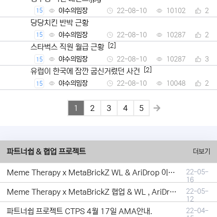
야수의밈장
22-08-10
10102
2
15
당당치킨 반박 근황
야수의밈장
22-08-10
10287
2
15
[2]
스타벅스 직원 월급 근황
야수의밈장
22-08-10
10287
3
15
[2]
유럽이 한국에 잠깐 굽신거렸던 사건
야수의밈장
22-08-10
10048
2
15
1
2
3
4
5
파트너쉽 & 협업 프로젝트
더보기
Meme Therapy x MetaBrickZ WL & AriDrop 이벤트 결과안내!
22-05-
16
Meme Therapy x MetaBrickZ 협업 & WL , AriDrop 이벤트 안내
22-05-
12
파트너쉽 프로젝트 CTPS 4월 17일 AMA안내.
22-04-