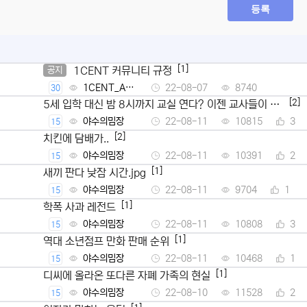
등록
[1]
1CENT 커뮤니티 규정
공지
1CENT_Ad
22-08-07
8740
30
min
[2]
5세 입학 대신 밤 8시까지 교실 연다? 이젠 교사들이 뿔
났다
야수의밈장
22-08-11
10815
3
15
[2]
치킨에 담배가..
야수의밈장
22-08-11
10391
2
15
[1]
새끼 판다 낮잠 시간.jpg
야수의밈장
22-08-11
9704
1
15
[1]
학폭 사과 레전드
야수의밈장
22-08-11
10808
3
15
[1]
역대 소년점프 만화 판매 순위
야수의밈장
22-08-11
10468
1
15
[1]
디씨에 올라온 또다른 자폐 가족의 현실
야수의밈장
22-08-10
11528
2
15