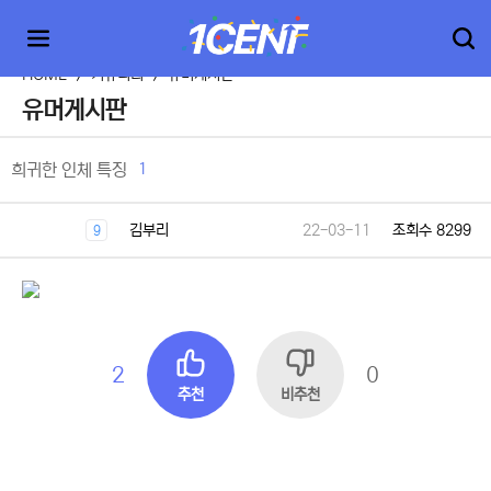
HOME
>
커뮤니티
>
유머게시판
유머게시판
1
희귀한 인체 특징
김부리
22-03-11
조회수 8299
9
2
0
추천
비추천