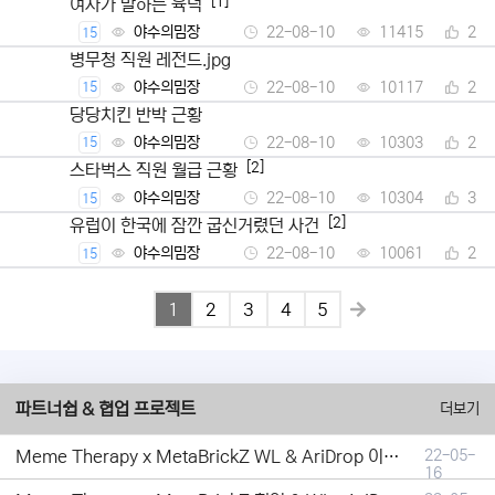
[1]
여자가 말하는 육덕
야수의밈장
22-08-10
11415
2
15
병무청 직원 레전드.jpg
야수의밈장
22-08-10
10117
2
15
당당치킨 반박 근황
야수의밈장
22-08-10
10303
2
15
[2]
스타벅스 직원 월급 근황
야수의밈장
22-08-10
10304
3
15
[2]
유럽이 한국에 잠깐 굽신거렸던 사건
야수의밈장
22-08-10
10061
2
15
1
2
3
4
5
파트너쉽 & 협업 프로젝트
더보기
Meme Therapy x MetaBrickZ WL & AriDrop 이벤트 결과안내!
22-05-
16