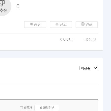
0
추천
공유
신고
인쇄
이전글
다음글
비공개
파일첨부