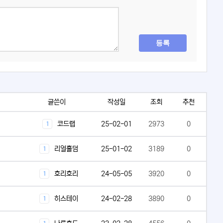
등록
글쓴이
작성일
조회
추천
코드랩
25-02-01
2973
0
1
리얼홀덤
25-01-02
3189
0
1
호리호리
24-05-05
3920
0
1
히스테이
24-02-28
3890
0
1