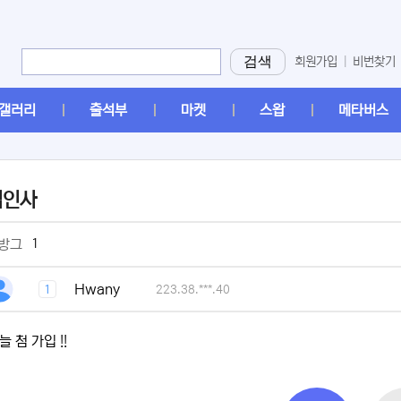
검색
회원가입
|
비번찾기
갤러리
출석부
마켓
스왑
메타버스
입인사
[2]
1
 방그
[1]
Hwany
1
223.38.***.40
늘 첨 가입 !!