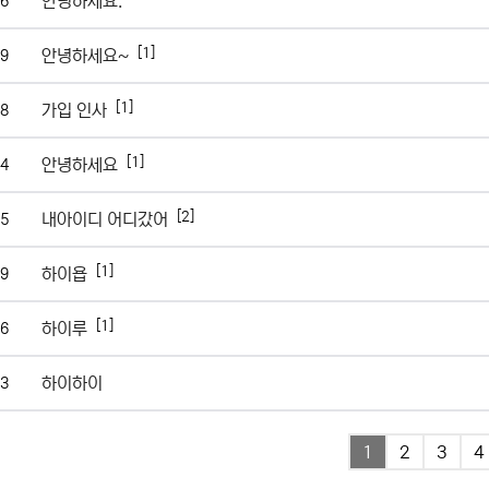
안녕하세요.
6
[1]
안녕하세요~
9
[1]
가입 인사
8
[1]
안녕하세요
4
[2]
내아이디 어디갔어
5
[1]
하이욥
9
[1]
하이루
6
하이하이
3
1
2
3
4