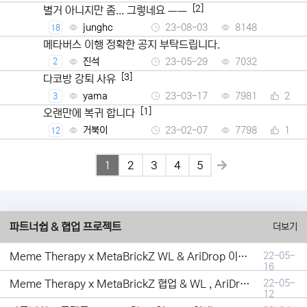
[2]
별거 아니지만 좀... 그렇네요 ㅡㅡ
junghc
23-08-03
8148
18
메타버스 이행 정확한 공지 부탁드립니다.
진석
23-05-29
7032
2
[3]
다코방 강퇴 사유
yama
23-03-17
7981
2
3
[1]
오랜만에 복귀 합니다
거북이
23-02-07
7798
1
12
1
2
3
4
5
파트너쉽 & 협업 프로젝트
더보기
Meme Therapy x MetaBrickZ WL & AriDrop 이벤트 결과안내!
22-05-
16
Meme Therapy x MetaBrickZ 협업 & WL , AriDrop 이벤트 안내
22-05-
12