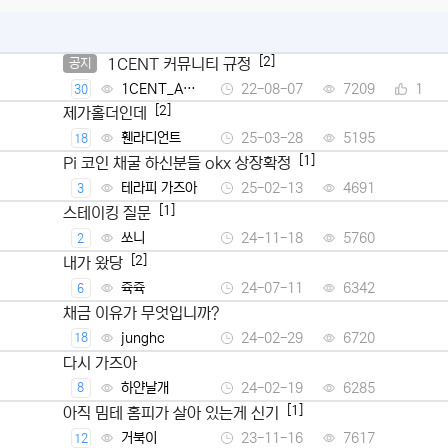
[2]
1CENT 커뮤니티 규정
공지
1CENT_Ad
22-08-07
7209
1
30
min
[2]
제가홀더인데
휀라디언트
25-03-28
5195
18
[1]
Pi 코인 채굴 하신분들 okx 상장확정
테라피 가즈아
25-02-13
4691
3
[1]
스테이킹 질문
쏘니
24-11-18
5760
2
[2]
내가 왔당
쥭쥭
24-07-11
6342
6
채금 이유가 무엇입니까?
junghc
24-02-29
6720
18
다시 가즈아
하얀날개
24-02-19
6285
8
[1]
아직 밈테 홈피가 살아 있는게 신기
거북이
23-11-16
7617
12