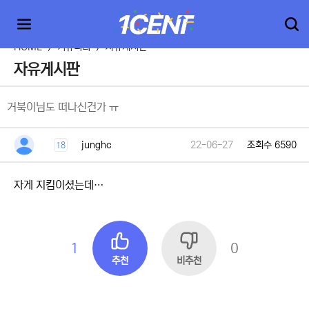
HOME
>
커뮤니티
>
자유게시판
자유게시판
거북이님도 떠나신건가 ㅠ
junghc
22-06-27
조회수 6590
18
자게 지킴이셨는데…
1
0
추천
비추천