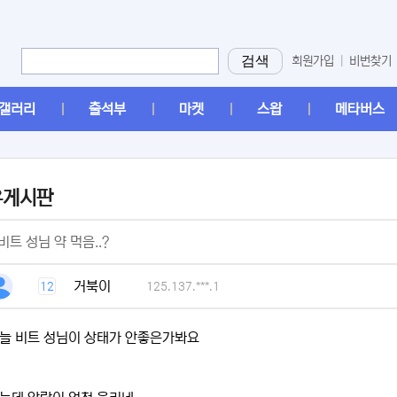
검색
회원가입
|
비번찾기
갤러리
출석부
마켓
스왑
메타버스
유게시판
[2]
비트 성님 약 먹음..?
[1]
거북이
12
125.137.***.1
늘 비트 성님이 상태가 안좋은가봐요