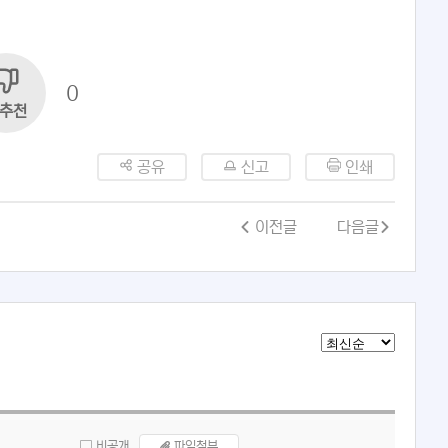
0
추천
공유
신고
인쇄
이전글
다음글
비공개
파일첨부