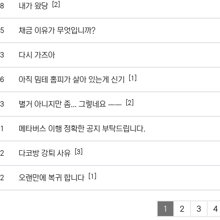
[2]
내가 왔당
8
채금 이유가 무엇입니까?
5
다시 가즈아
3
[1]
아직 밈테 홈피가 살아 있는게 신기
6
[2]
별거 아니지만 좀... 그렇네요 ㅡㅡ
3
메타버스 이행 정확한 공지 부탁드립니다.
1
[3]
다코방 강퇴 사유
2
[1]
오랜만에 복귀 합니다
2
1
2
3
4