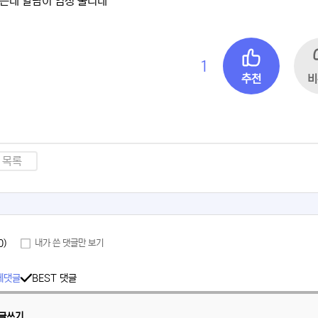
는데 알람이 엄청 울리네
1
추천
비
목록
0)
내가 쓴 댓글만 보기
체댓글
BEST 댓글
글쓰기