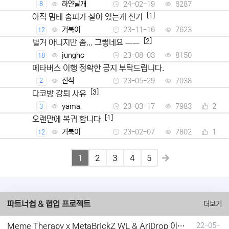
하얀날개
24-02-19
6287
8
[1]
아직 밈테 홈피가 살아 있는게 신기
거북이
23-11-16
7623
12
[2]
별거 아니지만 좀... 그렇네요 ㅡㅡ
junghc
23-08-03
8150
18
메타버스 이행 정확한 공지 부탁드립니다.
진석
23-05-29
7038
2
[3]
다코방 강퇴 사유
yama
23-03-17
7983
2
3
[1]
오랜만에 복귀 합니다
거북이
23-02-07
7802
1
12
1
2
3
4
5
파트너쉽 & 협업 프로젝트
더보기
Meme Therapy x MetaBrickZ WL & AriDrop 이벤트 결과안내!
22-05-