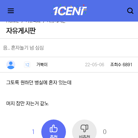
HOME
>
커뮤니티
>
자유게시판
자유게시판
음.. 혼자놀기 넘 심심
거북이
22-05-06
조회수 6891
12
그토록 원하던 병실에 혼자 있는데
머지 잠만 자는거 같노
1
0
추천
비추천