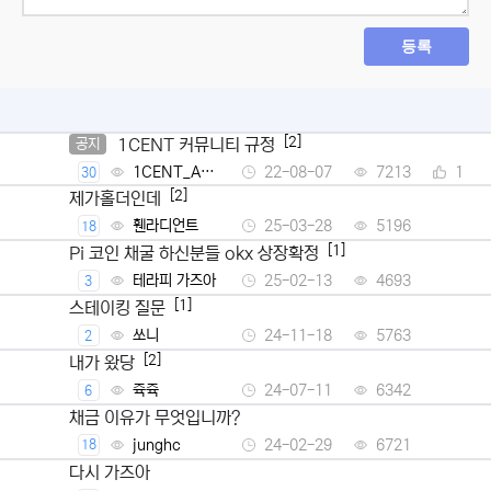
등록
[2]
1CENT 커뮤니티 규정
공지
1CENT_Ad
22-08-07
7213
1
30
min
[2]
제가홀더인데
휀라디언트
25-03-28
5196
18
[1]
Pi 코인 채굴 하신분들 okx 상장확정
테라피 가즈아
25-02-13
4693
3
[1]
스테이킹 질문
쏘니
24-11-18
5763
2
[2]
내가 왔당
쥭쥭
24-07-11
6342
6
채금 이유가 무엇입니까?
junghc
24-02-29
6721
18
다시 가즈아