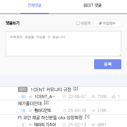
전체댓글
BEST 댓글
댓글쓰기
비공개
파일첨부
등록
[2]
1CENT 커뮤니티 규정
공지
1CENT_Ad
22-08-07
7209
1
30
min
[2]
제가홀더인데
휀라디언트
25-03-28
5196
18
[1]
Pi 코인 채굴 하신분들 okx 상장확정
테라피 가즈아
25-02-13
4691
3