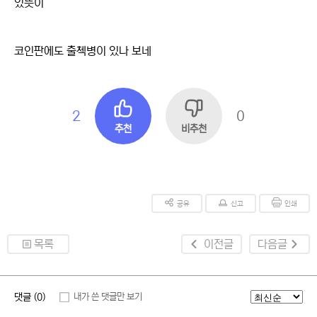
있뜻이
코인판에도 출첵병이 있나 보네
2
0
추천
비추천
공유
신고
인쇄
목록
이전글
다음글
댓글 (0)
내가 쓴 댓글만 보기