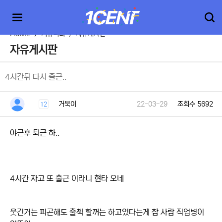
HOME
>
커뮤니티
>
자유게시판
자유게시판
4시간뒤 다시 출근..
거북이
22-03-29
조회수 5692
12
야근후 퇴근 하..
4시간 자고 또 출근 이라니 현타 오네
웃긴거는 피곤해도 출첵 할꺼는 하고있다는게 참 사람 직업병이