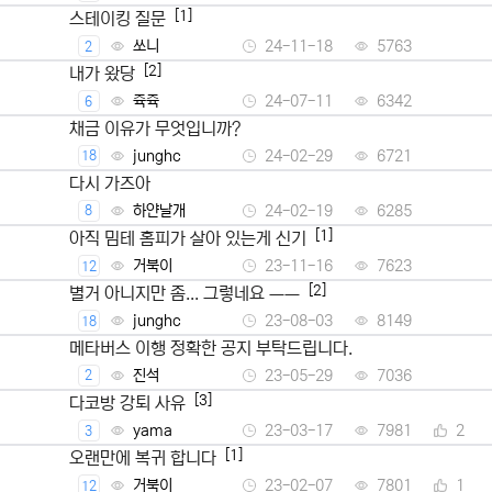
[1]
스테이킹 질문
쏘니
24-11-18
5763
2
[2]
내가 왔당
쥭쥭
24-07-11
6342
6
채금 이유가 무엇입니까?
junghc
24-02-29
6721
18
다시 가즈아
하얀날개
24-02-19
6285
8
[1]
아직 밈테 홈피가 살아 있는게 신기
거북이
23-11-16
7623
12
[2]
별거 아니지만 좀... 그렇네요 ㅡㅡ
junghc
23-08-03
8149
18
메타버스 이행 정확한 공지 부탁드립니다.
진석
23-05-29
7036
2
[3]
다코방 강퇴 사유
yama
23-03-17
7981
2
3
[1]
오랜만에 복귀 합니다
거북이
23-02-07
7801
1
12