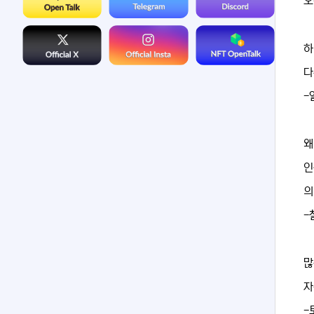
오
하
다
-
왜
인
의
-
많
자
-