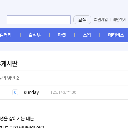
검색
회원가입
|
비번찾기
갤러리
출석부
마켓
스왑
메타버스
유게시판
[2]
의 명언 2
[1]
sunday
6
125.143.***.60
생을 살아가는 데는