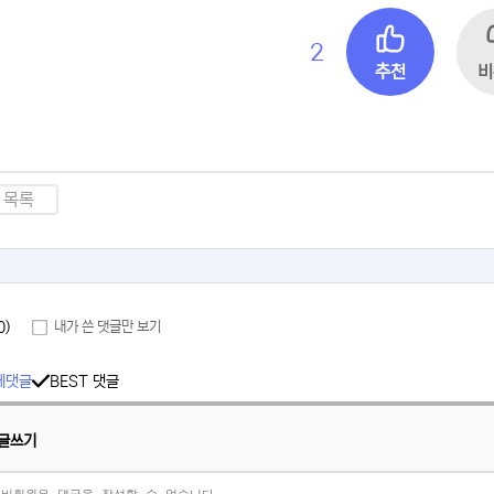
2
추천
비
목록
0)
내가 쓴 댓글만 보기
체댓글
BEST 댓글
글쓰기