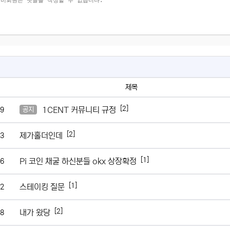
제목
[2]
1CENT 커뮤니티 규정
9
공지
[2]
제가홀더인데
3
[1]
Pi 코인 채굴 하신분들 okx 상장확정
6
[1]
스테이킹 질문
2
[2]
내가 왔당
8