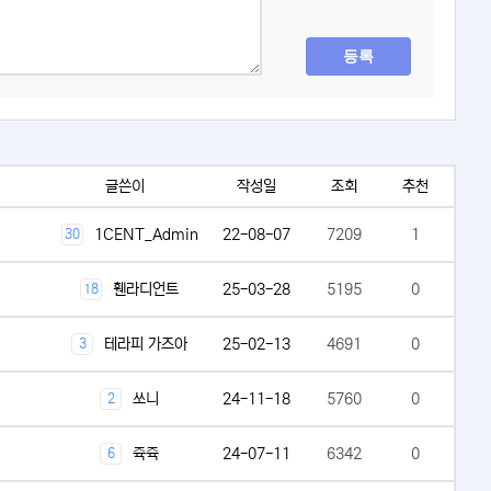
등록
글쓴이
작성일
조회
추천
1CENT_Admin
22-08-07
7209
1
30
휀라디언트
25-03-28
5195
0
18
테라피 가즈아
25-02-13
4691
0
3
쏘니
24-11-18
5760
0
2
쥭쥭
24-07-11
6342
0
6