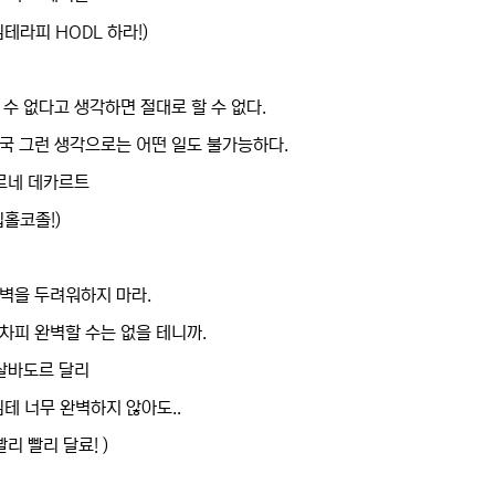
밈테라피 HODL 하라!)
 수 없다고 생각하면 절대로 할 수 없다.
국 그런 생각으로는 어떤 일도 불가능하다.
르네 데카르트
십홀코졸!)
벽을 두려워하지 마라.
차피 완벽할 수는 없을 테니까.
살바도르 달리
밈테 너무 완벽하지 않아도..
리 빨리 달료! )