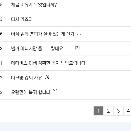
채금 이유가 무엇입니까?
5
다시 가즈아
3
[1]
아직 밈테 홈피가 살아 있는게 신기
6
[2]
별거 아니지만 좀... 그렇네요 ㅡㅡ
3
메타버스 이행 정확한 공지 부탁드립니다.
1
[3]
다코방 강퇴 사유
2
[1]
오랜만에 복귀 합니다
2
1
2
3
4