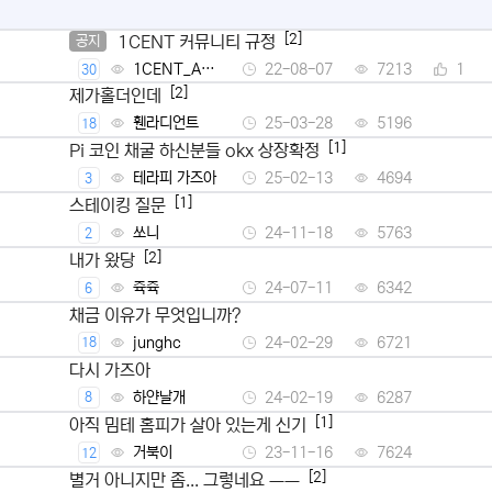
[2]
1CENT 커뮤니티 규정
공지
1CENT_Ad
22-08-07
7213
1
30
min
[2]
제가홀더인데
휀라디언트
25-03-28
5196
18
[1]
Pi 코인 채굴 하신분들 okx 상장확정
테라피 가즈아
25-02-13
4694
3
[1]
스테이킹 질문
쏘니
24-11-18
5763
2
[2]
내가 왔당
쥭쥭
24-07-11
6342
6
채금 이유가 무엇입니까?
junghc
24-02-29
6721
18
다시 가즈아
하얀날개
24-02-19
6287
8
[1]
아직 밈테 홈피가 살아 있는게 신기
거북이
23-11-16
7624
12
[2]
별거 아니지만 좀... 그렇네요 ㅡㅡ