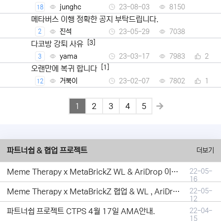
junghc
23-08-03
8150
18
메타버스 이행 정확한 공지 부탁드립니다.
진석
23-05-29
7038
2
[3]
다코방 강퇴 사유
yama
23-03-17
7983
2
3
[1]
오랜만에 복귀 합니다
거북이
23-02-07
7802
1
12
1
2
3
4
5
파트너쉽 & 협업 프로젝트
더보기
Meme Therapy x MetaBrickZ WL & AriDrop 이벤트 결과안내!
22-05-
16
Meme Therapy x MetaBrickZ 협업 & WL , AriDrop 이벤트 안내
22-05-
12
파트너쉽 프로젝트 CTPS 4월 17일 AMA안내.
22-04-
15