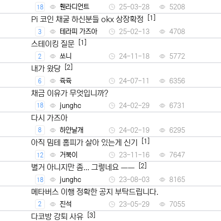
휀라디언트
25-03-28
5208
18
[1]
Pi 코인 채굴 하신분들 okx 상장확정
테라피 가즈아
25-02-13
4708
3
[1]
스테이킹 질문
쏘니
24-11-18
5772
2
[2]
내가 왔당
쥭쥭
24-07-11
6356
6
채금 이유가 무엇입니까?
junghc
24-02-29
6731
18
다시 가즈아
하얀날개
24-02-19
6295
8
[1]
아직 밈테 홈피가 살아 있는게 신기
거북이
23-11-16
7647
12
[2]
별거 아니지만 좀... 그렇네요 ㅡㅡ
junghc
23-08-03
8165
18
메타버스 이행 정확한 공지 부탁드립니다.
진석
23-05-29
7055
2
[3]
다코방 강퇴 사유