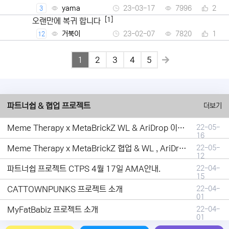
yama
23-03-17
7996
2
3
[1]
오랜만에 복귀 합니다
거북이
23-02-07
7820
1
12
1
2
3
4
5
파트너쉽 & 협업 프로젝트
더보기
Meme Therapy x MetaBrickZ WL & AriDrop 이벤트 결과안내!
22-05-
16
Meme Therapy x MetaBrickZ 협업 & WL , AriDrop 이벤트 안내
22-05-
12
파트너쉽 프로젝트 CTPS 4월 17일 AMA안내.
22-04-
15
CATTOWNPUNKS 프로젝트 소개
22-04-
01
MyFatBabiz 프로젝트 소개
22-04-
01