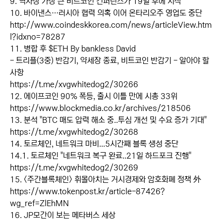
9. 역사상 가장 큰 비트코인 컨퍼런스가 19일 후에 시작
10. 바이낸스…러시아 협력 의혹 이어 온타리오주 영업도 중단
http://www.coindeskkorea.com/news/articleView.htm
l?idxno=78287
11. 병합 후 $ETH By bankless David
- 트리플(3중) 반감기, 약세장 종료, 비트코인 반감기 - 알아야 할
사항
https://t.me/xvgwhitedog2/30266
12. 에이프코인 90% 폭등, 출시 이틀 만에 시총 33위
https://www.blockmedia.co.kr/archives/218506
13. 분석 "BTC 매도 압력 해소 중..투심 개선 및 수요 증가 기대"
https://t.me/xvgwhitedog2/30268
14. 토르체인, 네트워크 마비...5시간째 블록 생성 중단
14.1. 토르체인 "네트워크 복구 완료..21일 하드포크 진행"
https://t.me/xvgwhitedog2/30269
15. <주간블록체인> 휘몰아치는 거시경제와 암호화폐 정책 外
https://www.tokenpost.kr/article-87426?
wg_ref=ZlEhMN
16. JP모간이 보는 메타버스 세상