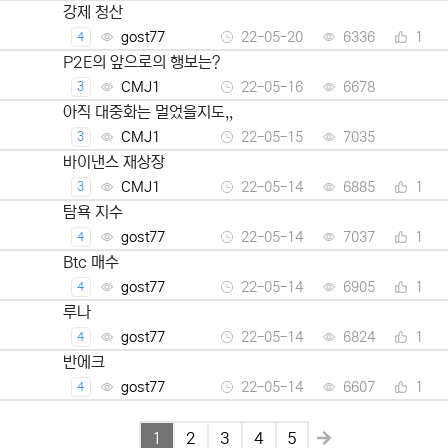
강제 청산
gost77
22-05-20
6336
1
4
P2E의 앞으로의 행보는?
CMJ1
22-05-16
6678
3
아직 대중화는 멀었을지도,,
CMJ1
22-05-15
7035
3
바이낸스 재상장
CMJ1
22-05-14
6885
1
3
탐욕 지수
gost77
22-05-14
7037
1
4
Btc 매수
gost77
22-05-14
6905
1
4
루나
gost77
22-05-14
6824
1
4
반에크
gost77
22-05-14
6607
1
4
1
2
3
4
5