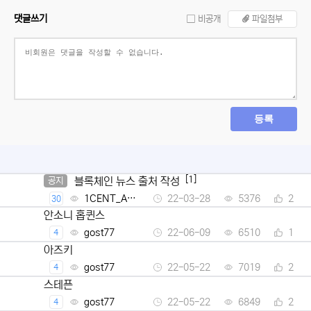
댓글쓰기
비공개
파일첨부
등록
[1]
블록체인 뉴스 출처 작성
공지
1CENT_Ad
22-03-28
5376
2
30
min
안소니 홉퀸스
gost77
22-06-09
6510
1
4
아즈키
gost77
22-05-22
7019
2
4
스테픈
gost77
22-05-22
6849
2
4