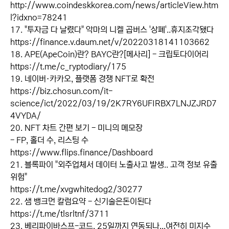
http://www.coindeskkorea.com/news/articleView.htm
l?idxno=78241
17. "투자금 다 날렸다" 악마의 니켈 곱버스 '상폐'..휴지조각됐다
https://finance.v.daum.net/v/20220318141103662
18. APE(ApeCoin)란? BAYC란?[메사리] - 크립토다이어리
https://t.me/c_ryptodiary/175
19. 네이버·카카오, 플랫폼 경쟁 NFT로 확전
https://biz.chosun.com/it-
science/ict/2022/03/19/2K7RY6UFIRBX7LNJZJRD7
4VYDA/
20. NFT 차트 간편 보기 - 미니의 메모장
- FP, 홀더 수, 리스팅 수
https://www.flips.finance/Dashboard
21. 블록파이 "외주업체서 데이터 노출사고 발생.. 고객 정보 유출
위험"
https://t.me/xvgwhitedog2/30277
22. 샘 뱅크먼 칼럼요약 - 신기술은돈이된다
https://t.me/tlsrltnf/3711
23. 베리파이바스프-코드, 25일까지 연동되나...여전히 미지수